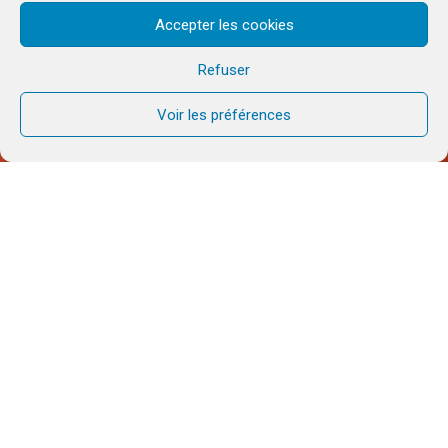
Accepter les cookies
Refuser
Voir les préférences
Cette semaine, l’office a été préparé par un les
frères et sœurs de la communauté en Pologne
.
Texte de méditation
Extrait de la lettre des chrétiens d’Allemagne,
Pologne et Ukraine aux chrétiens de l’Eglise
orthodoxe de Russie
https://www.lettertorussia.eu
(traduction effectuée