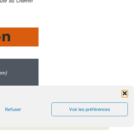
nauté du Chemin
on
lem)
vers une réflexion sur le mystère de Jérusalem, il
Refuser
Voir les préférences
e conflit.
 contexte difficile ? […] Comment, en tant que