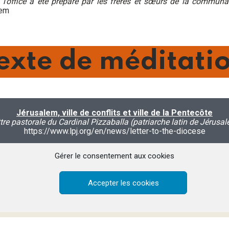
 l’office a été préparé par les frères et sœurs de la commu
lem
exte de méditati
Jérusalem, ville de conflits et ville de la Pentecôte
tre pastorale du Cardinal Pizzaballa (patriarche latin de Jérusa
https://www.lpj.org/en/news/letter-to-the-diocese
Gérer le consentement aux cookies
atin de Jérusalem, adresse à l’Église une lettre pastorale. À tra
Accepter les cookies
ivre notre vocation chrétienne dans une situation de tension et d
 Et comment donner une expression concrète à notre foi dans ce