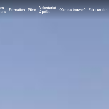
tes
Volontariat
Formation
Pière
Où nous trouver?
Faire un don
ions
& pélés