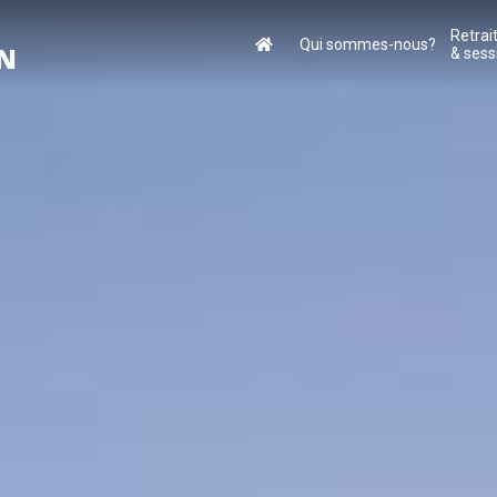
Retrai
Qui sommes-nous?
ON
& sess