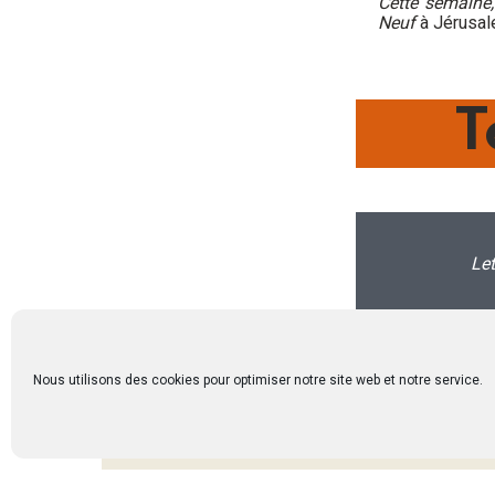
Cette semaine,
Neuf
à Jérusa
T
Let
Le Cardinal Pierbattista Pizzaballa, patriarche l
Nous utilisons des cookies pour optimiser notre site web et notre service.
nous invite à nous interroger sur la manière de v
« Que nous demande le Seigneur en ce moment ?