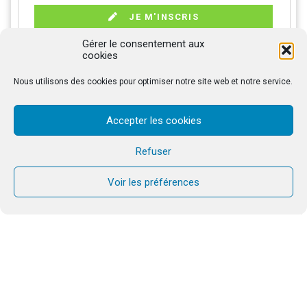
JE M'INSCRIS
Gérer le consentement aux
cookies
Nous utilisons des cookies pour optimiser notre site web et notre service.
PROPOSITIONS
Accepter les cookies
Refuser
Tu as entre 18 et 30 ans? rejoins-nous pour un week-
end unique « Dans les pas de Jésus ! »
JE M'INSCRIS
Voir les préférences
Au programme rencontres, temps de prière, échanges,
convivialité et bonne humeur.
N’hésite pas, viens marcher avec nous !