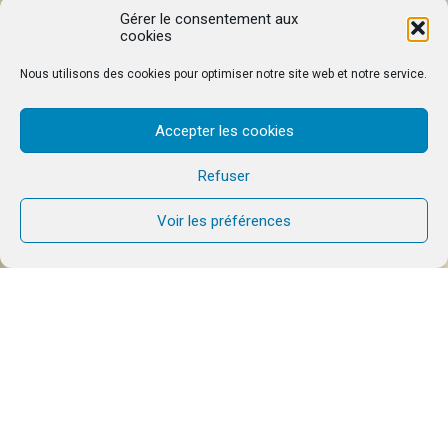
Gérer le consentement aux
cookies
Nous utilisons des cookies pour optimiser notre site web et notre service.
Accepter les cookies
Refuser
Voir les préférences
Alléluia .. Alléluia!
Les 19 et 20 Octobre derniers, dans une belle
maison d’accueil d’une banlieue du Caire, les
frères en Égypte ont passé un bon week-end
communautaire avec le nouveau responsable de la
Communauté du Chemin Neuf sur place, Faten