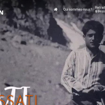
Retrai
Qui sommes-nous?
ON
& sess
SSATI