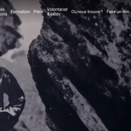
tes
Volontariat
Formation
Pière
Où nous trouver?
Faire un don
ions
& pélés