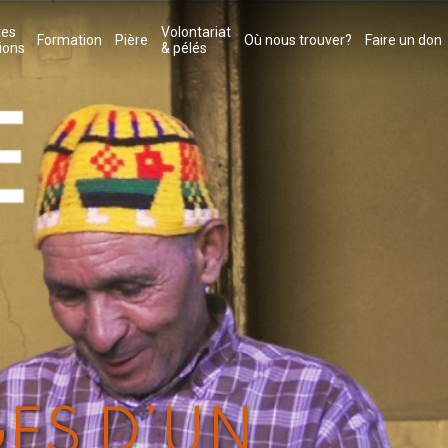
tes
Volontariat
Formation
Pière
Où nous trouver?
Faire un don
ions
& pélés
GES D’UN