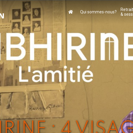
Retrai
Qui sommes-nous?
ON
& sess
IRINE : 4 VISA