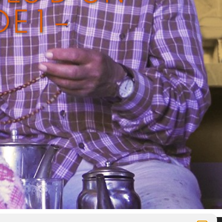
E 1 –